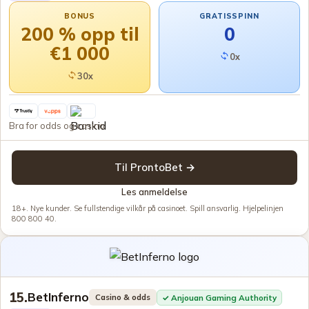
BONUS
GRATISSPINN
200 % opp til
0
€1 000
0x
30x
Bra for odds og casino
Til ProntoBet →
Les anmeldelse
18+. Nye kunder. Se fullstendige vilkår på casinoet. Spill ansvarlig. Hjelpelinjen
800 800 40.
15.
BetInferno
Casino & odds
✓ Anjouan Gaming Authority