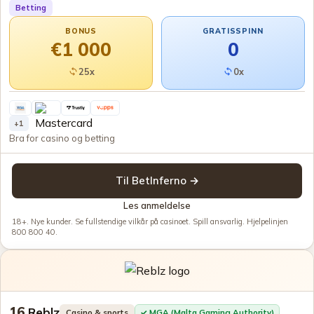
Betting
BONUS
GRATISSPINN
€1 000
0
25x
0x
+1
Bra for casino og betting
Til BetInferno →
Les anmeldelse
18+. Nye kunder. Se fullstendige vilkår på casinoet. Spill ansvarlig. Hjelpelinjen
800 800 40.
16.
Reblz
Casino & sports
✓ MGA (Malta Gaming Authority)