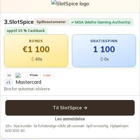
3.
SlotSpice
Spilleautomater
✓ MGA (Malta Gaming Authority)
opptil 15 % Cashback
BONUS
GRATISSPINN
€1 100
1 100
40x
0x
+1
Bra for automat-elskere
Til SlotSpice →
Les anmeldelse
18+. Nye kunder. Se fullstendige vilkår på casinoet. Spill ansvarlig. Hjelpelinjen
800 800 40.