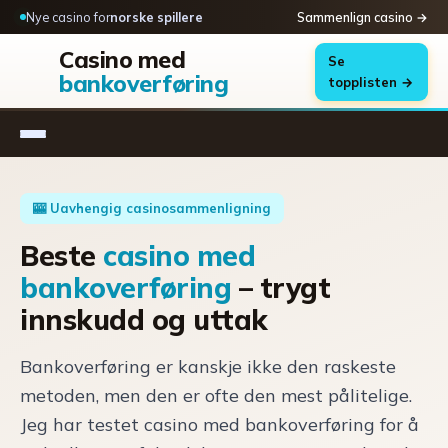
Nye casino for
norske spillere
Sammenlign casino →
Casino med
Se
bankoverføring
topplisten →
🎰 Uavhengig casinosammenligning
Beste
casino med
bankoverføring
– trygt
innskudd og uttak
Bankoverføring er kanskje ikke den raskeste
metoden, men den er ofte den mest pålitelige.
Jeg har testet casino med bankoverføring for å