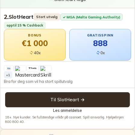
2.
SlotHeart
Stort utvalg
✓ MGA (Malta Gaming Authority)
opptil 15 % Cashback
BONUS
GRATISSPINN
€1 000
888
40x
0x
+1
Bra for deg som vil ha stort spillutvalg
Til SlotHeart →
Les anmeldelse
18+. Nye kunder. Se fullstendige vilkår på casinoet. Spill ansvarlig. Hjelpelinjen
800 800 40.