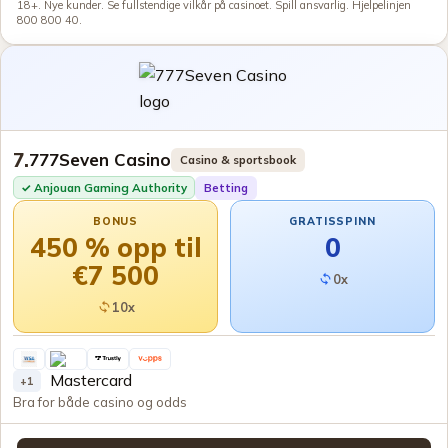
18+. Nye kunder. Se fullstendige vilkår på casinoet. Spill ansvarlig. Hjelpelinjen
800 800 40.
7.
777Seven Casino
Casino & sportsbook
✓ Anjouan Gaming Authority
Betting
BONUS
GRATISSPINN
450 % opp til
0
€7 500
0x
10x
+1
Bra for både casino og odds