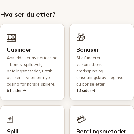
Hva ser du etter?
🎰
🎁
Casinoer
Bonuser
Anmeldelser av nettcasino
Slik fungerer
– bonus, spillutvalg,
velkomstbonus,
betalingsmetoder, uttak
gratisspinn og
og lisens. Vi tester nye
omsetningskrav – og hva
casino for norske spillere.
du bør se etter.
61 sider →
13 sider →
🃏
💳
Spill
Betalingsmetoder