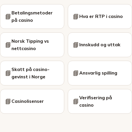
Betalingsmetoder
📘
📘
Hva er RTP i casino
på casino
Norsk Tipping vs
📘
📘
Innskudd og uttak
nettcasino
Skatt på casino-
📘
📘
Ansvarlig spilling
gevinst i Norge
Verifisering på
📘
📘
Casinolisenser
casino