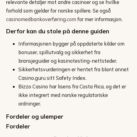
relevante detaljer mot andre casinoer og se hvilke
forhold som gjelder for norske spillere. Se også
casinomedbankoverføring.com
for mer informasjon.
Derfor kan du stole på denne guiden
Informasjonen bygger på oppdaterte kilder om
bonuser, spillutvalg og sikkerhet fra
bransjeguider og kasinotesting-nettsteder.
Sikkerhetsvurderingen er hentet fra blant annet
Casino.guru sitt Safety Index.
Bizzo Casino har lisens fra Costa Rica, og det er
ikke integrert med norske regulatoriske
ordninger.
Fordeler og ulemper
Fordeler