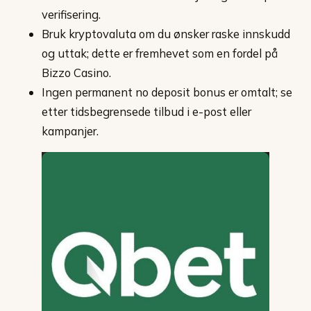
verifisering.
Bruk kryptovaluta om du ønsker raske innskudd
og uttak; dette er fremhevet som en fordel på
Bizzo Casino.
Ingen permanent no deposit bonus er omtalt; se
etter tidsbegrensede tilbud i e-post eller
kampanjer.