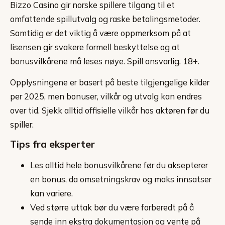
Bizzo Casino gir norske spillere tilgang til et
omfattende spillutvalg og raske betalingsmetoder.
Samtidig er det viktig å være oppmerksom på at
lisensen gir svakere formell beskyttelse og at
bonusvilkårene må leses nøye. Spill ansvarlig. 18+.
Opplysningene er basert på beste tilgjengelige kilder
per 2025, men bonuser, vilkår og utvalg kan endres
over tid. Sjekk alltid offisielle vilkår hos aktøren før du
spiller.
Tips fra eksperter
Les alltid hele bonusvilkårene før du aksepterer
en bonus, da omsetningskrav og maks innsatser
kan variere.
Ved større uttak bør du være forberedt på å
sende inn ekstra dokumentasjon og vente på