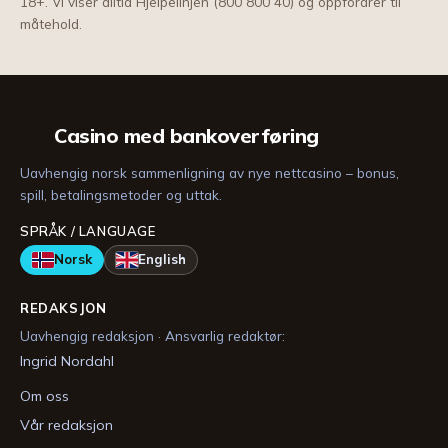
18+. Vi viser alltid Hjelpelinjen (800 800 40) og oppfordrer til
måtehold.
Casino med bankoverføring
Uavhengig norsk sammenligning av nye nettcasino – bonus,
spill, betalingsmetoder og uttak.
SPRÅK / LANGUAGE
Norsk
English
REDAKSJON
Uavhengig redaksjon · Ansvarlig redaktør:
Ingrid Nordahl
Om oss
Vår redaksjon