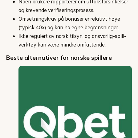
Noen brukere rapporterer om uttaksforsinkelser
og krevende verifiseringsprosess.
Omsetningskrav på bonuser er relativt høye
(typisk 40x) og kan ha egne begrensninger.
Ikke regulert av norsk tilsyn, og ansvarlig-spill-
verktøy kan være mindre omfattende.
Beste alternativer for norske spillere