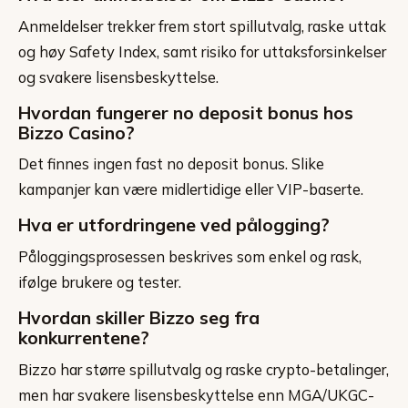
Anmeldelser trekker frem stort spillutvalg, raske uttak
og høy Safety Index, samt risiko for uttaksforsinkelser
og svakere lisensbeskyttelse.
Hvordan fungerer no deposit bonus hos
Bizzo Casino?
Det finnes ingen fast no deposit bonus. Slike
kampanjer kan være midlertidige eller VIP-baserte.
Hva er utfordringene ved pålogging?
Påloggingsprosessen beskrives som enkel og rask,
ifølge brukere og tester.
Hvordan skiller Bizzo seg fra
konkurrentene?
Bizzo har større spillutvalg og raske crypto-betalinger,
men har svakere lisensbeskyttelse enn MGA/UKGC-