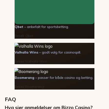
Qbet
– anbefalt for sportsbetting.
Besøk Qbet
Valhalla Wins
– godt valg for casinospill.
Besøk Valhalla Wins
Boomerang
– passer for både casino og betting.
Besøk Boomerang
FAQ
Hva sier anmeldelser om Bizzo Casino?