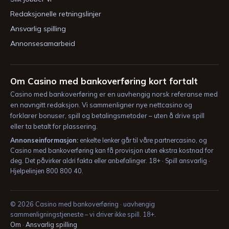
Redaksjonelle retningslinjer
Ansvarlig spilling
Annonsesamarbeid
Om Casino med bankoverføring kort fortalt
Casino med bankoverføring er en uavhengig norsk referanse med
en navngitt redaksjon. Vi sammenligner nye nettcasino og
forklarer bonuser, spill og betalingsmetoder – uten å drive spill
eller ta betalt for plassering.
Annonseinformasjon:
enkelte lenker går til våre partnercasino, og
Casino med bankoverføring kan få provisjon uten ekstra kostnad for
deg. Det påvirker aldri fakta eller anbefalinger. 18+ · Spill ansvarlig ·
Hjelpelinjen 800 800 40.
© 2026 Casino med bankoverføring · uavhengig
sammenligningstjeneste – vi driver ikke spill. 18+.
Om
·
Ansvarlig spilling