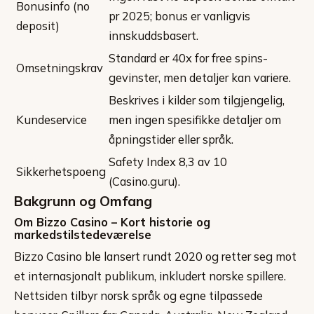
Bonusinfo (no
pr 2025; bonus er vanligvis
deposit)
innskuddsbasert.
Standard er 40x for free spins-
Omsetningskrav
gevinster, men detaljer kan variere.
Beskrives i kilder som tilgjengelig,
Kundeservice
men ingen spesifikke detaljer om
åpningstider eller språk.
Safety Index 8,3 av 10
Sikkerhetspoeng
(Casino.guru).
Bakgrunn og Omfang
Om Bizzo Casino – Kort historie og
markedstilstedeværelse
Bizzo Casino ble lansert rundt 2020 og retter seg mot
et internasjonalt publikum, inkludert norske spillere.
Nettsiden tilbyr norsk språk og egne tilpassede