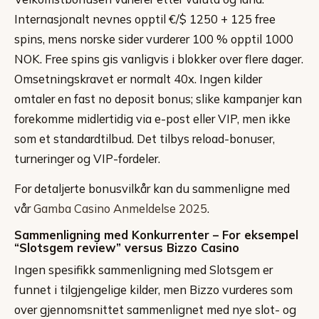
Internasjonalt nevnes opptil €/$ 1250 + 125 free
spins, mens norske sider vurderer 100 % opptil 1000
NOK. Free spins gis vanligvis i blokker over flere dager.
Omsetningskravet er normalt 40x. Ingen kilder
omtaler en fast no deposit bonus; slike kampanjer kan
forekomme midlertidig via e-post eller VIP, men ikke
som et standardtilbud. Det tilbys reload-bonuser,
turneringer og VIP-fordeler.
For detaljerte bonusvilkår kan du sammenligne med
vår
Gamba Casino Anmeldelse 2025
.
Sammenligning med Konkurrenter – For eksempel
“Slotsgem review” versus Bizzo Casino
Ingen spesifikk sammenligning med Slotsgem er
funnet i tilgjengelige kilder, men Bizzo vurderes som
over gjennomsnittet sammenlignet med nye slot- og