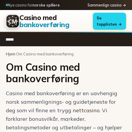
Nye casino for
norske spillere
Sammenlign casino →
Casino med
Se
bankoverføring
topplisten →
Hjem
›
Om Casino med bankoverføring
Om Casino med
bankoverføring
Casino med bankoverføring er en uavhengig
norsk sammenlignings- og guidetjeneste for
deg som vil finne en trygg
nettcasino
. Vi
forklarer bonusvilkår, markeder,
betalingsmetoder og utbetalinger – og hjelper