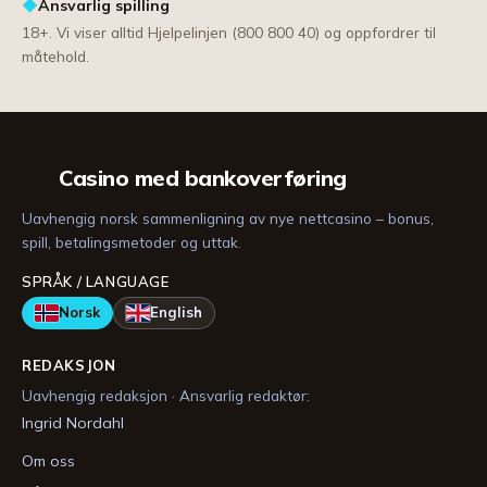
◆
Ansvarlig spilling
18+. Vi viser alltid Hjelpelinjen (800 800 40) og oppfordrer til
måtehold.
Casino med bankoverføring
Uavhengig norsk sammenligning av nye nettcasino – bonus,
spill, betalingsmetoder og uttak.
SPRÅK / LANGUAGE
Norsk
English
REDAKSJON
Uavhengig redaksjon · Ansvarlig redaktør:
Ingrid Nordahl
Om oss