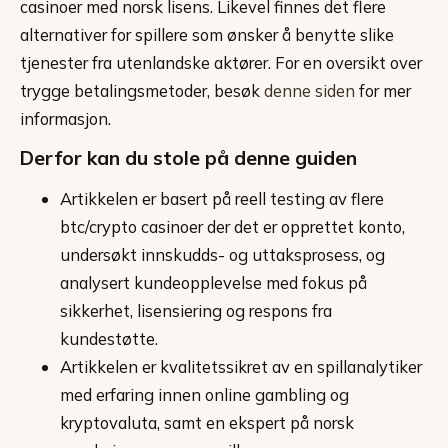
casinoer med norsk lisens. Likevel finnes det flere
alternativer for spillere som ønsker å benytte slike
tjenester fra utenlandske aktører. For en oversikt over
trygge betalingsmetoder, besøk
denne siden
for mer
informasjon.
Derfor kan du stole på denne guiden
Artikkelen er basert på reell testing av flere
btc/crypto casinoer der det er opprettet konto,
undersøkt innskudds- og uttaksprosess, og
analysert kundeopplevelse med fokus på
sikkerhet, lisensiering og respons fra
kundestøtte.
Artikkelen er kvalitetssikret av en spillanalytiker
med erfaring innen online gambling og
kryptovaluta, samt en ekspert på norsk