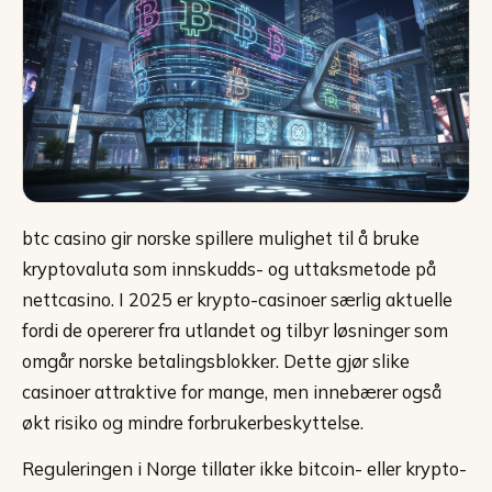
btc casino gir norske spillere mulighet til å bruke
kryptovaluta som innskudds- og uttaksmetode på
nettcasino. I 2025 er krypto-casinoer særlig aktuelle
fordi de opererer fra utlandet og tilbyr løsninger som
omgår norske betalingsblokker. Dette gjør slike
casinoer attraktive for mange, men innebærer også
økt risiko og mindre forbrukerbeskyttelse.
Reguleringen i Norge tillater ikke bitcoin- eller krypto-