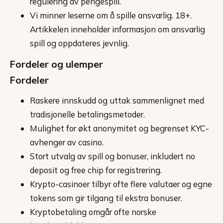
regulering av pengespill.
Vi minner leserne om å spille ansvarlig. 18+.
Artikkelen inneholder informasjon om ansvarlig
spill og oppdateres jevnlig.
Fordeler og ulemper
Fordeler
Raskere innskudd og uttak sammenlignet med
tradisjonelle betalingsmetoder.
Mulighet for økt anonymitet og begrenset KYC-
avhenger av casino.
Stort utvalg av spill og bonuser, inkludert no
deposit og free chip for registrering.
Krypto-casinoer tilbyr ofte flere valutaer og egne
tokens som gir tilgang til ekstra bonuser.
Kryptobetaling omgår ofte norske