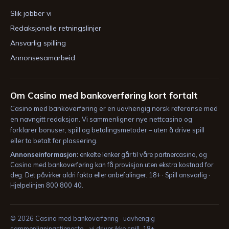
Slik jobber vi
Redaksjonelle retningslinjer
Ansvarlig spilling
Annonsesamarbeid
Om Casino med bankoverføring kort fortalt
Casino med bankoverføring er en uavhengig norsk referanse med
en navngitt redaksjon. Vi sammenligner nye nettcasino og
forklarer bonuser, spill og betalingsmetoder – uten å drive spill
eller ta betalt for plassering.
Annonseinformasjon:
enkelte lenker går til våre partnercasino, og
Casino med bankoverføring kan få provisjon uten ekstra kostnad for
deg. Det påvirker aldri fakta eller anbefalinger. 18+ · Spill ansvarlig ·
Hjelpelinjen 800 800 40.
© 2026 Casino med bankoverføring · uavhengig
sammenligningstjeneste – vi driver ikke spill. 18+.