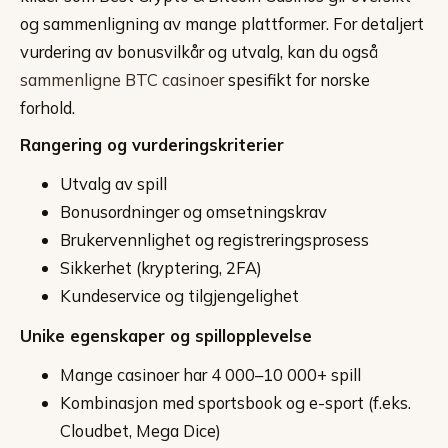
og sammenligning av mange plattformer. For detaljert
vurdering av bonusvilkår og utvalg, kan du også
sammenligne BTC casinoer
spesifikt for norske
forhold.
Rangering og vurderingskriterier
Utvalg av spill
Bonusordninger og omsetningskrav
Brukervennlighet og registreringsprosess
Sikkerhet (kryptering, 2FA)
Kundeservice og tilgjengelighet
Unike egenskaper og spillopplevelse
Mange casinoer har 4 000–10 000+ spill
Kombinasjon med sportsbook og e-sport (f.eks.
Cloudbet, Mega Dice)