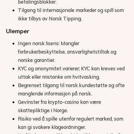
betalingsblokker.
Tilgang til internasjonale markeder og spill som
ikke tilbys av Norsk Tipping.
Ulemper
Ingen norsk lisens: Mangler
forbrukerbeskyttelse, ansvarlighetstiltak og
norske garantier.
KYC og anonymitet varierer; KYC kan kreves ved
uttak eller mistanke om hvitvasking.
Begrenset tilgang til norsk kundestøtte og ofte
manglende informasjon på norsk.
Gevinster fra krypto-casino kan være
skattepliktige i Norge.
Risiko ved å spille utenfor regulert marked, som
kan gi svakere klageordninger.