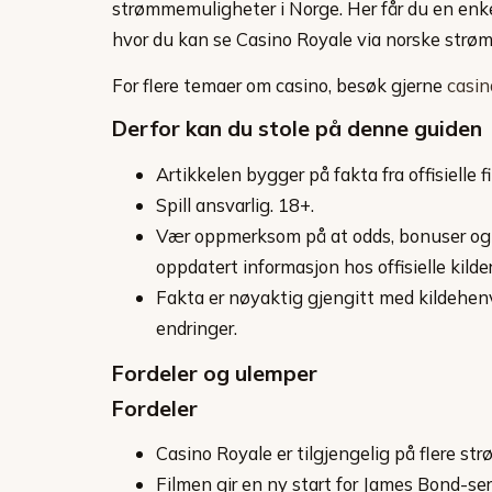
strømmemuligheter i Norge. Her får du en enke
hvor du kan se Casino Royale via norske strø
For flere temaer om casino, besøk gjerne
casi
Derfor kan du stole på denne guiden
Artikkelen bygger på fakta fra offisielle 
Spill ansvarlig. 18+.
Vær oppmerksom på at odds, bonuser og r
oppdatert informasjon hos offisielle kilder
Fakta er nøyaktig gjengitt med kildehenv
endringer.
Fordeler og ulemper
Fordeler
Casino Royale er tilgjengelig på flere st
Filmen gir en ny start for James Bond-se