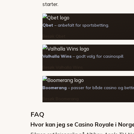
starter.
Qbet
– anbefalt for sportsbetting.
Besøk Qbet
Valhalla Wins
– godt valg for casinospill.
Besøk Valhalla Wins
Boomerang
– passer for både casino og betti
Besøk Boomerang
FAQ
Hvor kan jeg se Casino Royale i Norg