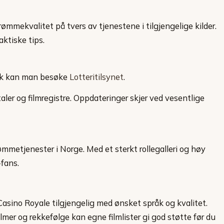
ømmekvalitet på tvers av tjenestene i tilgjengelige kilder.
aktiske tips.
erk kan man besøke
Lotteritilsynet
.
ler og filmregistre. Oppdateringer skjer ved vesentlige
rømmetjenester i Norge. Med et sterkt rollegalleri og høy
fans.
Casino Royale tilgjengelig med ønsket språk og kvalitet.
mer og rekkefølge kan egne filmlister gi god støtte før du