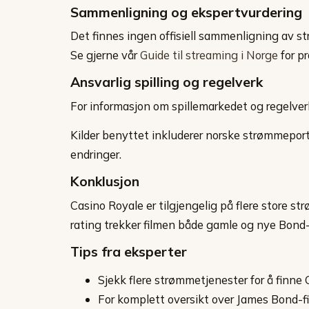
Sammenligning og ekspertvurdering
Det finnes ingen offisiell sammenligning av str
Se gjerne vår
Guide til streaming i Norge
for pr
Ansvarlig spilling og regelverk
For informasjon om spillemarkedet og regelv
Kilder benyttet inkluderer norske strømmeporta
endringer.
Konklusjon
Casino Royale er tilgjengelig på flere store st
rating trekker filmen både gamle og nye Bond-
Tips fra eksperter
Sjekk flere strømmetjenester for å finne 
For komplett oversikt over James Bond-fil