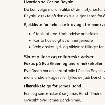
Hvordan se Casino Royale
Du kan velge mellom ulike strømmetjenester b
Royale” direkte på den aktuelle tjenesten for å
Sjekkliste for tekniske krav og strømmekva
Stabil internettforbindelse anbefales.
Konto hos valgt strømmetjeneste.
Velg ønsket lyd- og bildeinnstillinger for
Skuespillere og rollebeskrivelser
Fokus på Eva Green og andre nøkkelroller
Eva Green har en sentral rolle i Casino Royale 
mens andre viktige roller fylles av Judi Dench 
Filmrekkefølge for James Bond
For deg som ønsker å se James Bond-filmene i 
Oversikt over James Bond-filmer
.