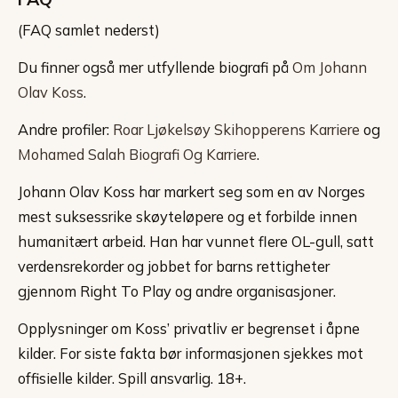
(FAQ samlet nederst)
Du finner også mer utfyllende biografi på
Om Johann
Olav Koss
.
Andre profiler:
Roar Ljøkelsøy Skihopperens Karriere
og
Mohamed Salah Biografi Og Karriere
.
Johann Olav Koss har markert seg som en av Norges
mest suksessrike skøyteløpere og et forbilde innen
humanitært arbeid. Han har vunnet flere OL-gull, satt
verdensrekorder og jobbet for barns rettigheter
gjennom Right To Play og andre organisasjoner.
Opplysninger om Koss’ privatliv er begrenset i åpne
kilder. For siste fakta bør informasjonen sjekkes mot
offisielle kilder. Spill ansvarlig. 18+.