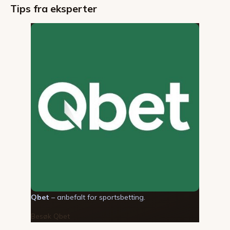
Tips fra eksperter
Qbet
– anbefalt for sportsbetting.
Besøk Qbet