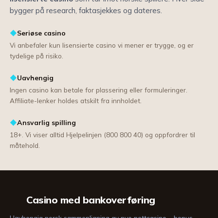
bygger på research, faktasjekkes og dateres.
◆
Seriøse casino
Vi anbefaler kun lisensierte casino vi mener er trygge, og er
tydelige på risiko.
◆
Uavhengig
Ingen casino kan betale for plassering eller formuleringer.
Affiliate-lenker holdes atskilt fra innholdet.
◆
Ansvarlig spilling
18+. Vi viser alltid Hjelpelinjen (800 800 40) og oppfordrer til
måtehold.
Casino med bankoverføring
Uavhengig norsk sammenligning av nye nettcasino – bonus,