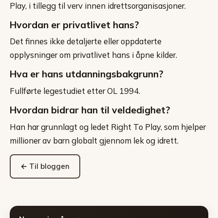
Play, i tillegg til verv innen idrettsorganisasjoner.
Hvordan er privatlivet hans?
Det finnes ikke detaljerte eller oppdaterte
opplysninger om privatlivet hans i åpne kilder.
Hva er hans utdanningsbakgrunn?
Fullførte legestudiet etter OL 1994.
Hvordan bidrar han til veldedighet?
Han har grunnlagt og ledet Right To Play, som hjelper
millioner av barn globalt gjennom lek og idrett.
← Til bloggen