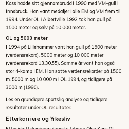
Koss hadde sitt gjennombrudd i 1990 med VM-gull i
Innsbruck. Han vant medaljer i alle EM og VM frem til
1994. Under OL i Albertville 1992 tok han gull på
1500 meter og sølv på 10 000 meter.
OL og 5000 meter
I 1994 på Lillehammer vant han gull på 1500 meter
(verdensrekord), 5000 meter og 10 000 meter
(verdensrekord 13.30,55). Samme år vant han også
stor 4-kamp i EM. Han satte verdensrekorder på 1500
m, 5000 m og 10 000 m i OL 1994, og tidligere på
3000 m (1990).
Les en grundigere sportslig analyse og tidligere
resultater under
OL-resultater
.
Etterkarriere og Yrkesliv
Etter idrettskarrieren donerte Johann Olav Koss OL-