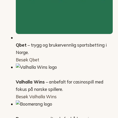
Qbet
– trygg og brukervennlig sportsbetting i
Norge.
Besøk Qbet
Valhalla Wins
– anbefalt for casinospill med
fokus på norske spillere.
Besøk Valhalla Wins