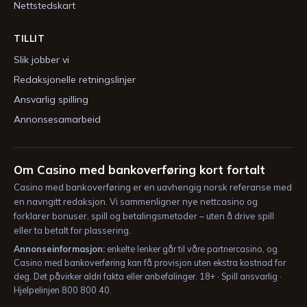
Nettstedskart
TILLIT
Slik jobber vi
Redaksjonelle retningslinjer
Ansvarlig spilling
Annonsesamarbeid
Om Casino med bankoverføring kort fortalt
Casino med bankoverføring er en uavhengig norsk referanse med
en navngitt redaksjon. Vi sammenligner nye nettcasino og
forklarer bonuser, spill og betalingsmetoder – uten å drive spill
eller ta betalt for plassering.
Annonseinformasjon:
enkelte lenker går til våre partnercasino, og
Casino med bankoverføring kan få provisjon uten ekstra kostnad for
deg. Det påvirker aldri fakta eller anbefalinger. 18+ · Spill ansvarlig ·
Hjelpelinjen 800 800 40.