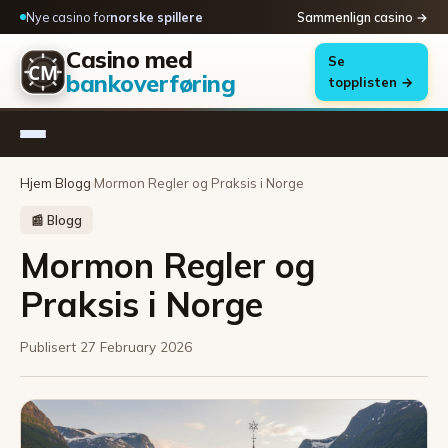
Nye casino for
norske spillere
Sammenlign casino →
Casino med
Se
bankoverføring
topplisten →
Hjem
›
Blogg
›
Mormon Regler og Praksis i Norge
📰 Blogg
Mormon Regler og
Praksis i Norge
Publisert 27 February 2026