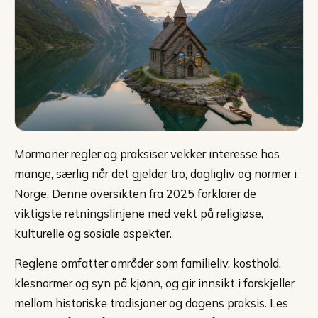
Mormoner regler og praksiser vekker interesse hos
mange, særlig når det gjelder tro, dagligliv og normer i
Norge. Denne oversikten fra 2025 forklarer de
viktigste retningslinjene med vekt på religiøse,
kulturelle og sosiale aspekter.
Reglene omfatter områder som familieliv, kosthold,
klesnormer og syn på kjønn, og gir innsikt i forskjeller
mellom historiske tradisjoner og dagens praksis. Les