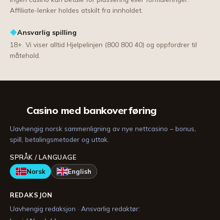
Affiliate-lenker holdes atskilt fra innholdet.
◆
Ansvarlig spilling
18+. Vi viser alltid Hjelpelinjen (800 800 40) og oppfordrer til
måtehold.
Casino med bankoverføring
Uavhengig norsk sammenligning av nye nettcasino – bonus,
spill, betalingsmetoder og uttak.
SPRÅK / LANGUAGE
Norsk
English
REDAKSJON
Uavhengig redaksjon · Ansvarlig redaktør: