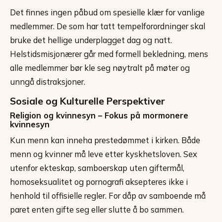
Det finnes ingen påbud om spesielle klær for vanlige
medlemmer. De som har tatt tempelforordninger skal
bruke det hellige underplagget dag og natt.
Helstidsmisjonærer går med formell bekledning, mens
alle medlemmer bør kle seg nøytralt på møter og
unngå distraksjoner.
Sosiale og Kulturelle Perspektiver
Religion og kvinnesyn – Fokus på mormonere
kvinnesyn
Kun menn kan inneha prestedømmet i kirken. Både
menn og kvinner må leve etter kyskhetsloven. Sex
utenfor ekteskap, samboerskap uten giftermål,
homoseksualitet og pornografi aksepteres ikke i
henhold til offisielle regler. For dåp av samboende må
paret enten gifte seg eller slutte å bo sammen.