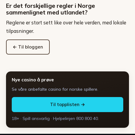
Er det forskjellige regler i Norge
sammenlignet med utlandet?
Reglene er stort sett like over hele verden, med lokale
tilpasninger.
← Til bloggen
Nye casino å prøve
Se våre anbefalte casino for norske spillere.
Til topplisten →
18+ · Spill ansvarlig · Hjelpelinjen 800 800 40.