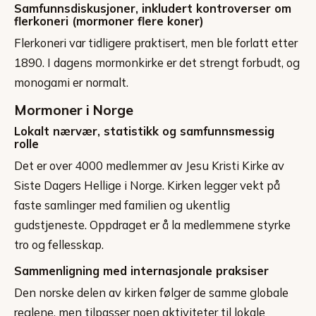
Samfunnsdiskusjoner, inkludert kontroverser om
flerkoneri (mormoner flere koner)
Flerkoneri var tidligere praktisert, men ble forlatt etter
1890. I dagens mormonkirke er det strengt forbudt, og
monogami er normalt.
Mormoner i Norge
Lokalt nærvær, statistikk og samfunnsmessig
rolle
Det er over 4000 medlemmer av Jesu Kristi Kirke av
Siste Dagers Hellige i Norge. Kirken legger vekt på
faste samlinger med familien og ukentlig
gudstjeneste. Oppdraget er å la medlemmene styrke
tro og fellesskap.
Sammenligning med internasjonale praksiser
Den norske delen av kirken følger de samme globale
reglene, men tilpasser noen aktiviteter til lokale