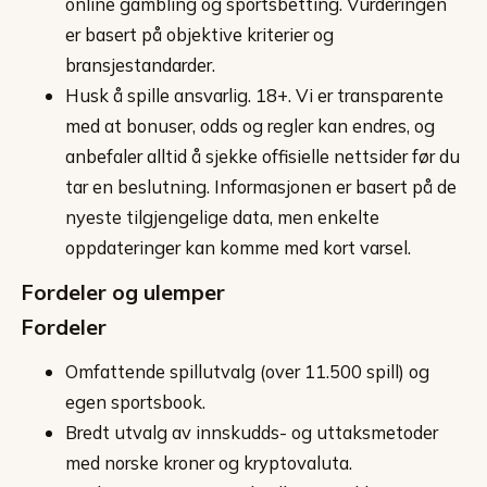
online gambling og sportsbetting. Vurderingen
er basert på objektive kriterier og
bransjestandarder.
Husk å spille ansvarlig. 18+. Vi er transparente
med at bonuser, odds og regler kan endres, og
anbefaler alltid å sjekke offisielle nettsider før du
tar en beslutning. Informasjonen er basert på de
nyeste tilgjengelige data, men enkelte
oppdateringer kan komme med kort varsel.
Fordeler og ulemper
Fordeler
Omfattende spillutvalg (over 11.500 spill) og
egen sportsbook.
Bredt utvalg av innskudds- og uttaksmetoder
med norske kroner og kryptovaluta.