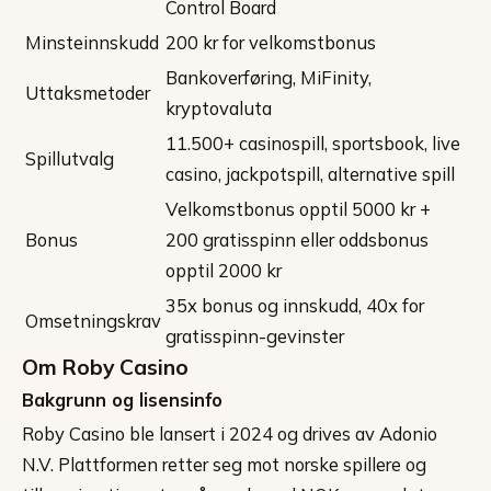
Control Board
Minsteinnskudd
200 kr for velkomstbonus
Bankoverføring, MiFinity,
Uttaksmetoder
kryptovaluta
11.500+ casinospill, sportsbook, live
Spillutvalg
casino, jackpotspill, alternative spill
Velkomstbonus opptil 5000 kr +
Bonus
200 gratisspinn eller oddsbonus
opptil 2000 kr
35x bonus og innskudd, 40x for
Omsetningskrav
gratisspinn-gevinster
Om Roby Casino
Bakgrunn og lisensinfo
Roby Casino ble lansert i 2024 og drives av Adonio
N.V. Plattformen retter seg mot norske spillere og