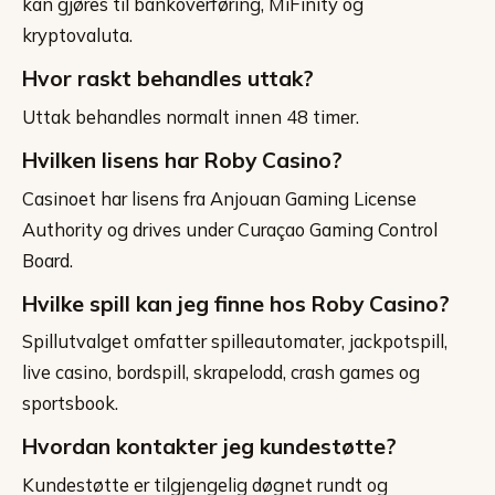
kan gjøres til bankoverføring, MiFinity og
kryptovaluta.
Hvor raskt behandles uttak?
Uttak behandles normalt innen 48 timer.
Hvilken lisens har Roby Casino?
Casinoet har lisens fra Anjouan Gaming License
Authority og drives under Curaçao Gaming Control
Board.
Hvilke spill kan jeg finne hos Roby Casino?
Spillutvalget omfatter spilleautomater, jackpotspill,
live casino, bordspill, skrapelodd, crash games og
sportsbook.
Hvordan kontakter jeg kundestøtte?
Kundestøtte er tilgjengelig døgnet rundt og