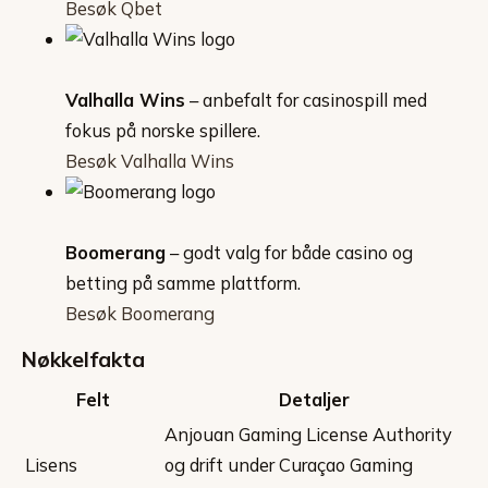
Besøk Qbet
Valhalla Wins
– anbefalt for casinospill med
fokus på norske spillere.
Besøk Valhalla Wins
Boomerang
– godt valg for både casino og
betting på samme plattform.
Besøk Boomerang
Nøkkelfakta
Felt
Detaljer
Anjouan Gaming License Authority
Lisens
og drift under Curaçao Gaming