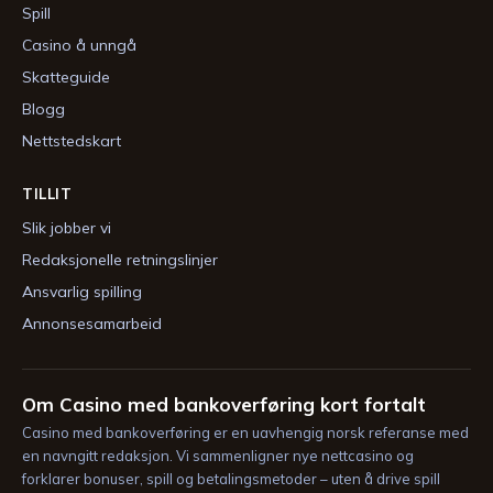
Spill
Casino å unngå
Skatteguide
Blogg
Nettstedskart
TILLIT
Slik jobber vi
Redaksjonelle retningslinjer
Ansvarlig spilling
Annonsesamarbeid
Om Casino med bankoverføring kort fortalt
Casino med bankoverføring er en uavhengig norsk referanse med
en navngitt redaksjon. Vi sammenligner nye nettcasino og
forklarer bonuser, spill og betalingsmetoder – uten å drive spill