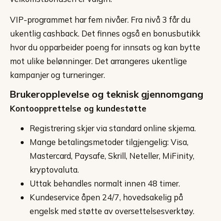
VIP-programmet har fem nivåer. Fra nivå 3 får du
ukentlig cashback. Det finnes også en bonusbutikk
hvor du opparbeider poeng for innsats og kan bytte
mot ulike belønninger. Det arrangeres ukentlige
kampanjer og turneringer.
Brukeropplevelse og teknisk gjennomgang
Kontoopprettelse og kundestøtte
Registrering skjer via standard online skjema.
Mange betalingsmetoder tilgjengelig: Visa,
Mastercard, Paysafe, Skrill, Neteller, MiFinity,
kryptovaluta.
Uttak behandles normalt innen 48 timer.
Kundeservice åpen 24/7, hovedsakelig på
engelsk med støtte av oversettelsesverktøy.