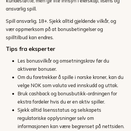
kundestøtte, men gir lite innsyn i eierskap, lisens og
ansvarlig spill.
Spill ansvarlig. 18+. Sjekk alltid gjeldende vilkår, og
vær oppmerksom på at bonusbetingelser og
spilltilbud kan endres.
Tips fra eksperter
Les bonusvilkår og omsetningskrav før du
aktiverer bonuser.
Om du foretrekker å spille i norske kroner, kan du
velge NOK som valuta ved innskudd og uttak.
Bruk cashback og bonusbutikk-ordningen for
ekstra fordeler hvis du er en aktiv spiller.
Sjekk alltid lisensstatus og selskapets
regulatoriske opplysninger selv om
informasjonen kan være begrenset på nettsiden.