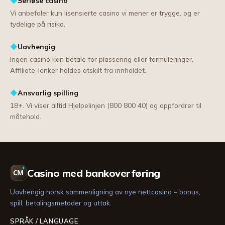
◆
Seriøse casino
Vi anbefaler kun lisensierte casino vi mener er trygge, og er
tydelige på risiko.
◆
Uavhengig
Ingen casino kan betale for plassering eller formuleringer.
Affiliate-lenker holdes atskilt fra innholdet.
◆
Ansvarlig spilling
18+. Vi viser alltid Hjelpelinjen (800 800 40) og oppfordrer til
måtehold.
Casino med bankoverføring
Uavhengig norsk sammenligning av nye nettcasino – bonus,
spill, betalingsmetoder og uttak.
SPRÅK / LANGUAGE