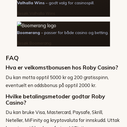
Valhalla Wins
– godt valg for casinospill.
Besøk Valhalla Wins
Boomerang
– passer for både casino og betting.
Besøk Boomerang
FAQ
Hva er velkomstbonusen hos Roby Casino?
Du kan motta opptil 5000 kr og 200 gratisspinn,
eventuelt en oddsbonus på opptil 2000 kr.
Hvilke betalingsmetoder godtar Roby
Casino?
Du kan bruke Visa, Mastercard, Paysafe, Skrill,
Neteller, MiFinity og kryptovaluta for innskudd. Uttak