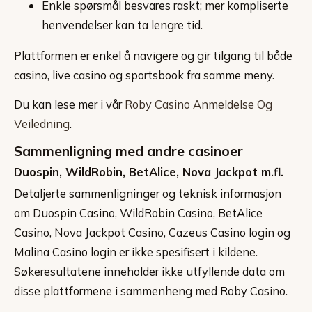
Enkle spørsmål besvares raskt; mer kompliserte
henvendelser kan ta lengre tid.
Plattformen er enkel å navigere og gir tilgang til både
casino, live casino og sportsbook fra samme meny.
Du kan lese mer i vår
Roby Casino Anmeldelse Og
Veiledning
.
Sammenligning med andre casinoer
Duospin, WildRobin, BetAlice, Nova Jackpot m.fl.
Detaljerte sammenligninger og teknisk informasjon
om Duospin Casino, WildRobin Casino, BetAlice
Casino, Nova Jackpot Casino, Cazeus Casino login og
Malina Casino login er ikke spesifisert i kildene.
Søkeresultatene inneholder ikke utfyllende data om
disse plattformene i sammenheng med Roby Casino.