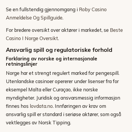
Se en fullstendig gjennomgang i
Roby Casino
Anmeldelse Og Spillguide
.
For bredere oversikt over aktører i markedet, se
Beste
Casino I Norge Oversikt
.
Ansvarlig spill og regulatoriske forhold
Forklaring av norske og internasjonale
retningslinjer
Norge har et strengt regulert marked for pengespill.
Utenlandske casinoer opererer under lisenser fra for
eksempel Malta eller Curaçao, ikke norske
myndigheter. Juridisk og ansvarsmessig informasjon
finnes hos
lovdata.no
. Innføringen av krav om
ansvarlig spill er standard i seriøse aktører, som også
vektlegges av Norsk Tipping.