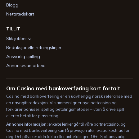
Blogg
Nettstedskart
TILLIT
Slik jobber vi
Redaksjonelle retningslinjer
Ansvarlig spilling
Annonsesamarbeid
Om Casino med bankoverføring kort fortalt
Casino med bankoverføring er en uavhengig norsk referanse med
en navngitt redaksjon. Vi sammenligner nye nettcasino og
forklarer bonuser, spill og betalingsmetoder – uten å drive spill
eller ta betalt for plassering.
Annonseinformasjon:
enkelte lenker går til våre partnercasino, og
Casino med bankoverføring kan få provisjon uten ekstra kostnad for
deg. Det påvirker aldri fakta eller anbefalinger. 18+ · Spill ansvarlig ·