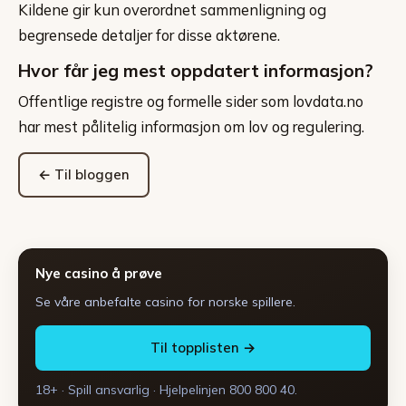
Kildene gir kun overordnet sammenligning og
begrensede detaljer for disse aktørene.
Hvor får jeg mest oppdatert informasjon?
Offentlige registre og formelle sider som lovdata.no
har mest pålitelig informasjon om lov og regulering.
← Til bloggen
Nye casino å prøve
Se våre anbefalte casino for norske spillere.
Til topplisten →
18+ · Spill ansvarlig · Hjelpelinjen 800 800 40.