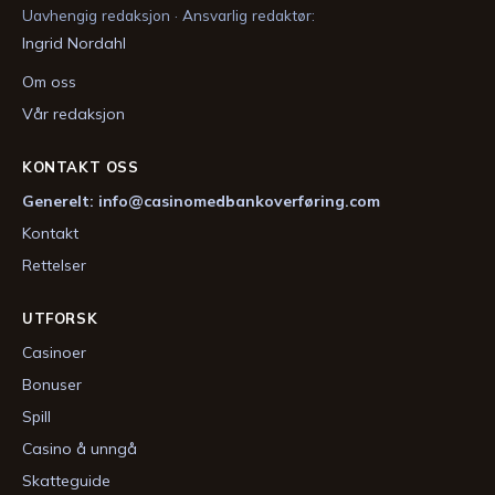
Uavhengig redaksjon · Ansvarlig redaktør:
Ingrid Nordahl
Om oss
Vår redaksjon
KONTAKT OSS
Generelt: info@casinomedbankoverføring.com
Kontakt
Rettelser
UTFORSK
Casinoer
Bonuser
Spill
Casino å unngå
Skatteguide