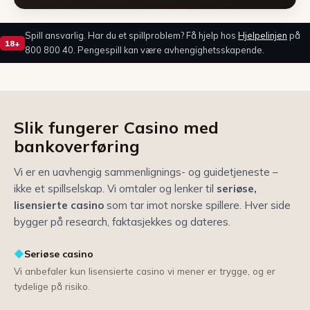
Spill ansvarlig. Har du et spillproblem? Få hjelp hos
Hjelpelinjen
på
18+
800 800 40. Pengespill kan være avhengighetsskapende.
Slik fungerer Casino med
bankoverføring
Vi er en uavhengig sammenlignings- og guidetjeneste –
ikke et spillselskap. Vi omtaler og lenker til
seriøse,
lisensierte casino
som tar imot norske spillere. Hver side
bygger på research, faktasjekkes og dateres.
◆
Seriøse casino
Vi anbefaler kun lisensierte casino vi mener er trygge, og er
tydelige på risiko.