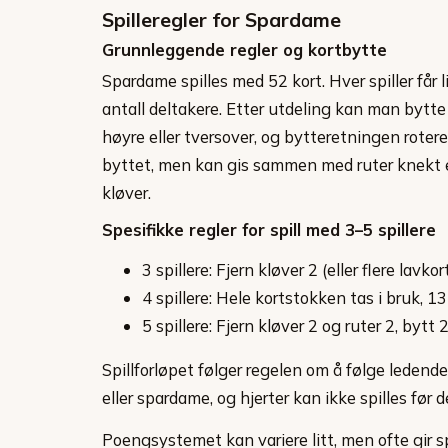
Spilleregler for Spardame
Grunnleggende regler og kortbytte
Spardame spilles med 52 kort. Hver spiller får 
antall deltakere. Etter utdeling kan man bytte k
høyre eller tversover, og bytteretningen rotere
byttet, men kan gis sammen med ruter knekt elle
kløver.
Spesifikke regler for spill med 3–5 spillere
3 spillere: Fjern kløver 2 (eller flere lavko
4 spillere: Hele kortstokken tas i bruk, 13
5 spillere: Fjern kløver 2 og ruter 2, bytt 2
Spillforløpet følger regelen om å følge ledende
eller spardame, og hjerter kan ikke spilles før 
Poengsystemet kan variere litt, men ofte gir 