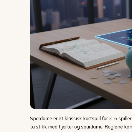
Spardame er et klassisk kortspill for 3–6 spill
ta stikk med hjerter og spardame. Reglene kan j