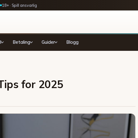
18+ · Spill ansvarlig
g
l
Betaling
Guider
Blogg
ips for 2025