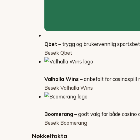
Qbet
– trygg og brukervennlig sportsbet
Besøk Qbet
Valhalla Wins
– anbefalt for casinospill 
Besøk Valhalla Wins
Boomerang
– godt valg for både casino
Besøk Boomerang
Nøkkelfakta