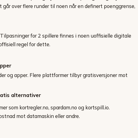
 går over flere runder til noen når en definert poenggrense,
Tilpasninger for 2 spillere finnes i noen uoffisielle digitale
fisiell regel for dette.
apper
er og apper. Flere plattformer tilbyr gratisversjoner mot
atis alternativer
rmer som kortregler.no, spardam.no og kortspill.io.
kostnad mot datamaskin eller andre.