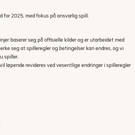
d for 2025, med fokus på ansvarlig spill.
injer baserer seg på offisielle kilder og er utarbeidet med
merke seg at spilleregler og betingelser kan endres, og vi
 spiller.
il løpende revideres ved vesentlige endringer i spilleregler
l