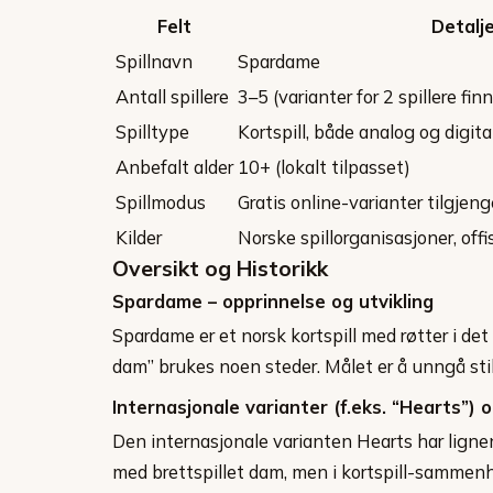
Felt
Detalj
Spillnavn
Spardame
Antall spillere
3–5 (varianter for 2 spillere fi
Spilltype
Kortspill, både analog og digita
Anbefalt alder
10+ (lokalt tilpasset)
Spillmodus
Gratis online-varianter tilgjeng
Kilder
Norske spillorganisasjoner, offi
Oversikt og Historikk
Spardame – opprinnelse og utvikling
Spardame er et norsk kortspill med røtter i det
dam” brukes noen steder. Målet er å unngå sti
Internasjonale varianter (f.eks. “Hearts”)
Den internasjonale varianten Hearts har lign
med brettspillet dam, men i kortspill-sammenh