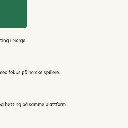
ting i Norge.
med fokus på norske spillere.
 og betting på samme plattform.