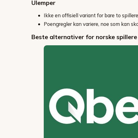
Ulemper
Ikke en offisiell variant for bare to spiller
Poengregler kan variere, noe som kan ska
Beste alternativer for norske spillere