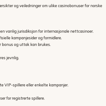
ersikter og veiledninger om ulike casinobonuser for norske
en vanlig jurisdiksjon for internasjonale nettcasinoer.
isielle kampanjesider og formidlere.
r bonus og uttak kan brukes.
es jevnlig.
e VIP-spillere eller enkelte kampanjer.
r for registrerte spillere.