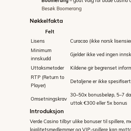
Boomerang
– godt valg for både casino
Besøk Boomerang
Nøkkelfakta
Felt
Lisens
Curacao (ikke norsk lisensie
Minimum
Gjelder ikke ved ingen inn
innskudd
Uttaksmetoder
Kildene gir begrenset info
RTP (Return to
Detaljene er ikke spesifisert 
Player)
30–50x bonusbeløp, 5–7 dage
Omsetningskrav
uttak €300 eller 5x bonus
Introduksjon
Verde Casino tilbyr ulike bonuser til spillere
lojalitetsmedlemmer og VIP-spillere kan mott