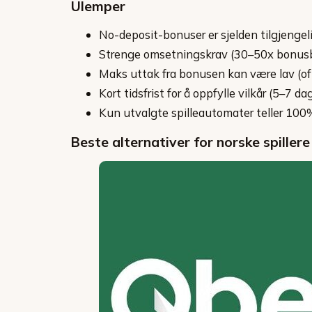
Ulemper
No-deposit-bonuser er sjelden tilgjengelig
Strenge omsetningskrav (30–50x bonusb
Maks uttak fra bonusen kan være lav (of
Kort tidsfrist for å oppfylle vilkår (5–7 dag
Kun utvalgte spilleautomater teller 10
Beste alternativer for norske spillere