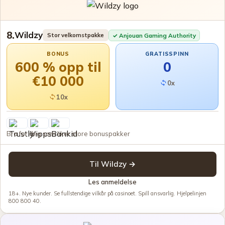
8.
Wildzy
Stor velkomstpakke
✓ Anjouan Gaming Authority
BONUS
GRATISSPINN
600 % opp til
0
€10 000
0x
10x
Bra for deg som liker store bonuspakker
Til Wildzy →
Les anmeldelse
18+. Nye kunder. Se fullstendige vilkår på casinoet. Spill ansvarlig. Hjelpelinjen
800 800 40.