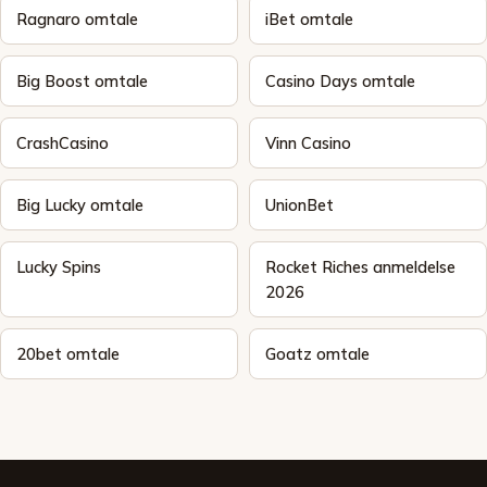
Ragnaro omtale
iBet omtale
Big Boost omtale
Casino Days omtale
CrashCasino
Vinn Casino
Big Lucky omtale
UnionBet
Lucky Spins
Rocket Riches anmeldelse
2026
20bet omtale
Goatz omtale