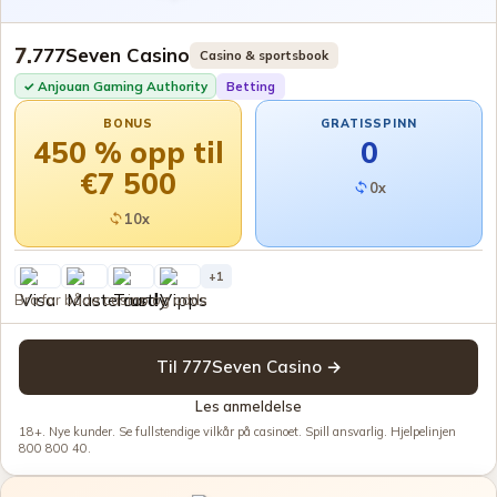
7.
777Seven Casino
Casino & sportsbook
✓ Anjouan Gaming Authority
Betting
BONUS
GRATISSPINN
450 % opp til
0
€7 500
0x
10x
+1
Bra for både casino og odds
Til 777Seven Casino →
Les anmeldelse
18+. Nye kunder. Se fullstendige vilkår på casinoet. Spill ansvarlig. Hjelpelinjen
800 800 40.