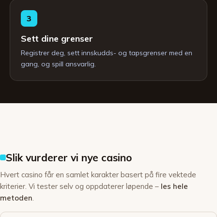
3
Sett dine grenser
Registrer deg, sett innskudds- og tapsgrenser med en
gang, og spill ansvarlig.
Slik vurderer vi nye casino
Hvert casino får en samlet karakter basert på fire vektede
kriterier. Vi tester selv og oppdaterer løpende –
les hele
metoden
.