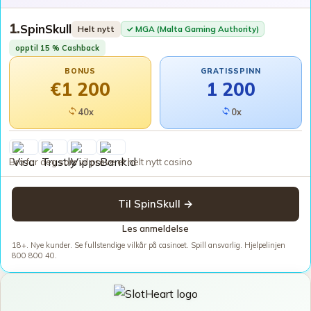
1.
SpinSkull
Helt nytt
✓ MGA (Malta Gaming Authority)
opptil 15 % Cashback
BONUS
GRATISSPINN
€1 200
1 200
40x
0x
Bra for deg som vil prøve et helt nytt casino
Til SpinSkull →
Les anmeldelse
18+. Nye kunder. Se fullstendige vilkår på casinoet. Spill ansvarlig. Hjelpelinjen
800 800 40.