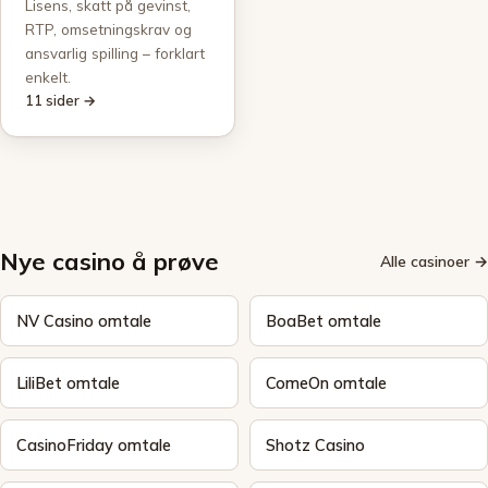
Lisens, skatt på gevinst,
RTP, omsetningskrav og
ansvarlig spilling – forklart
enkelt.
11 sider →
Nye casino å prøve
Alle casinoer →
NV Casino omtale
BoaBet omtale
LiliBet omtale
ComeOn omtale
CasinoFriday omtale
Shotz Casino