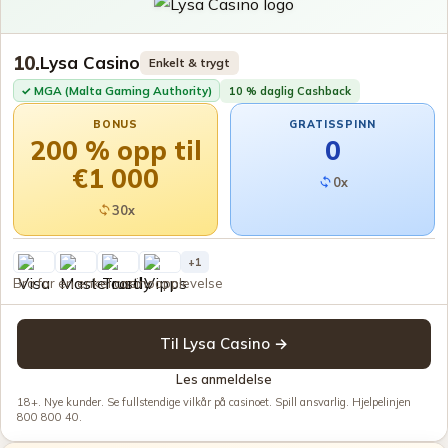
10.
Lysa Casino
Enkelt & trygt
✓ MGA (Malta Gaming Authority)
10 % daglig Cashback
BONUS
GRATISSPINN
200 % opp til
0
€1 000
0x
30x
+1
Bra for en enkel casinoopplevelse
Til Lysa Casino →
Les anmeldelse
18+. Nye kunder. Se fullstendige vilkår på casinoet. Spill ansvarlig. Hjelpelinjen
800 800 40.