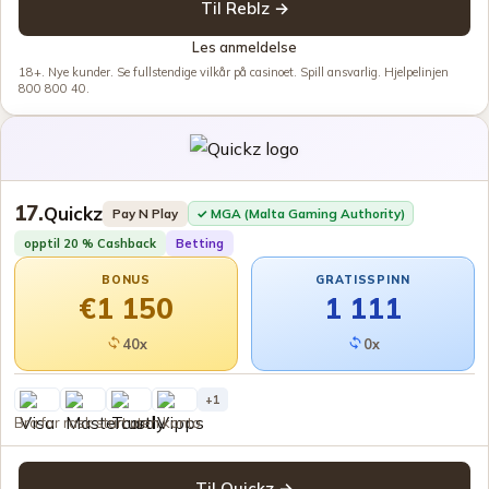
Til Reblz →
Les anmeldelse
18+. Nye kunder. Se fullstendige vilkår på casinoet. Spill ansvarlig. Hjelpelinjen
800 800 40.
17.
Quickz
Pay N Play
✓ MGA (Malta Gaming Authority)
opptil 20 % Cashback
Betting
BONUS
GRATISSPINN
€1 150
1 111
40x
0x
+1
Bra for rask start uten konto
Til Quickz →