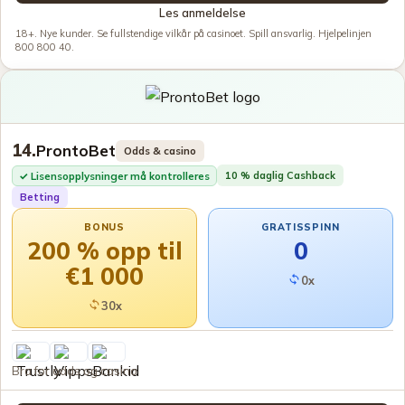
Les anmeldelse
18+. Nye kunder. Se fullstendige vilkår på casinoet. Spill ansvarlig. Hjelpelinjen
800 800 40.
14.
ProntoBet
Odds & casino
✓ Lisensopplysninger må kontrolleres
10 % daglig Cashback
Betting
BONUS
GRATISSPINN
200 % opp til
0
€1 000
0x
30x
Bra for odds og casino