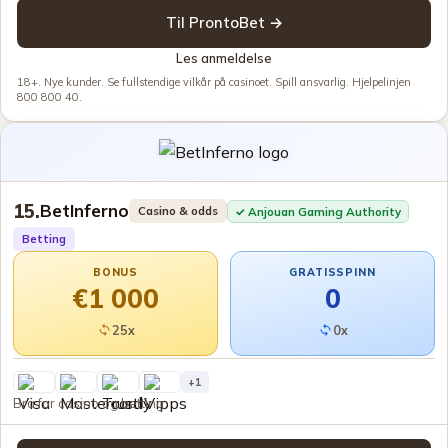
Til ProntoBet →
Les anmeldelse
18+. Nye kunder. Se fullstendige vilkår på casinoet. Spill ansvarlig. Hjelpelinjen
800 800 40.
15.
BetInferno
Casino & odds
✓ Anjouan Gaming Authority
Betting
BONUS
GRATISSPINN
€1 000
0
25x
0x
+1
Bra for casino og betting