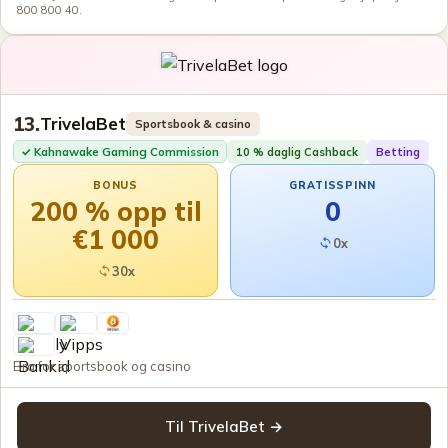
800 800 40.
13.
TrivelaBet
Sportsbook & casino
✓ Kahnawake Gaming Commission
10 % daglig Cashback
Betting
BONUS
GRATISSPINN
200 % opp til
0
€1 000
0x
30x
Bra for sportsbook og casino
Til TrivelaBet →