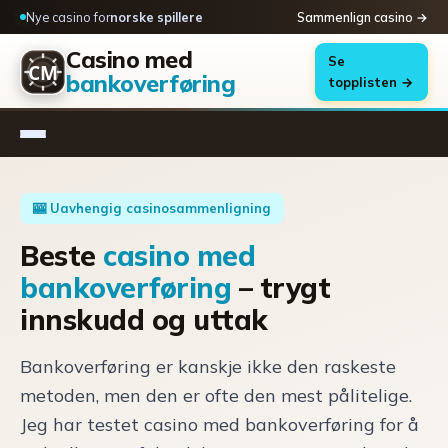
Nye casino for
norske spillere
Sammenlign casino →
Casino med
Se
bankoverføring
topplisten →
🎰 Uavhengig casinosammenligning
Beste
casino med
bankoverføring
– trygt
innskudd og uttak
Bankoverføring er kanskje ikke den raskeste
metoden, men den er ofte den mest pålitelige.
Jeg har testet casino med bankoverføring for å