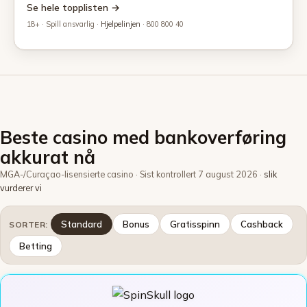
Se hele topplisten →
18+ · Spill ansvarlig ·
Hjelpelinjen
· 800 800 40
Beste casino med bankoverføring
akkurat nå
MGA-/Curaçao-lisensierte casino · Sist kontrollert 7 august 2026 ·
slik
vurderer vi
Standard
Bonus
Gratisspinn
Cashback
SORTER:
Betting