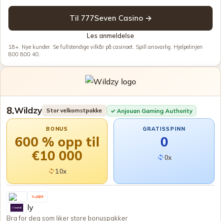
Til 777Seven Casino →
Les anmeldelse
18+. Nye kunder. Se fullstendige vilkår på casinoet. Spill ansvarlig. Hjelpelinjen
800 800 40.
8.
Wildzy
Stor velkomstpakke
✓ Anjouan Gaming Authority
BONUS
GRATISSPINN
600 % opp til
0
€10 000
0x
10x
Bra for deg som liker store bonuspakker