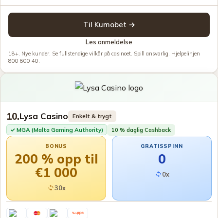
Til Kumobet →
Les anmeldelse
18+. Nye kunder. Se fullstendige vilkår på casinoet. Spill ansvarlig. Hjelpelinjen
800 800 40.
10.
Lysa Casino
Enkelt & trygt
✓ MGA (Malta Gaming Authority)
10 % daglig Cashback
BONUS
GRATISSPINN
200 % opp til
0
€1 000
0x
30x