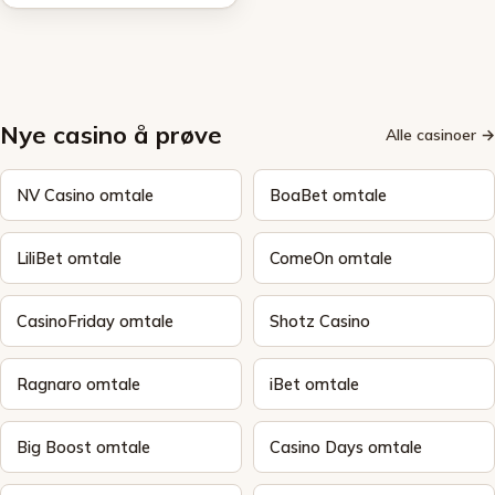
Nye casino å prøve
Alle casinoer →
NV Casino omtale
BoaBet omtale
LiliBet omtale
ComeOn omtale
CasinoFriday omtale
Shotz Casino
Ragnaro omtale
iBet omtale
Big Boost omtale
Casino Days omtale