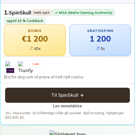
1.
SpinSkull
Helt nytt
✓ MGA (Malta Gaming Authority)
opptil 15 % Cashback
BONUS
GRATISSPINN
€1 200
1 200
40x
0x
Bra for deg som vil prøve et helt nytt casino
Til SpinSkull →
Les anmeldelse
18+. Nye kunder. Se fullstendige vilkår på casinoet. Spill ansvarlig. Hjelpelinjen
800 800 40.