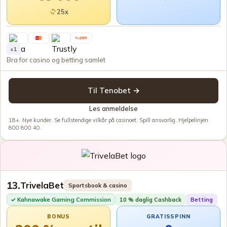
25x
+1
Bra for casino og betting samlet
Til Tenobet →
Les anmeldelse
18+. Nye kunder. Se fullstendige vilkår på casinoet. Spill ansvarlig. Hjelpelinjen
800 800 40.
13.
TrivelaBet
Sportsbook & casino
✓ Kahnawake Gaming Commission
10 % daglig Cashback
Betting
BONUS
GRATISSPINN