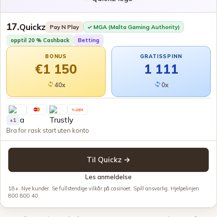
17.
Quickz
Pay N Play
✓ MGA (Malta Gaming Authority)
opptil 20 % Cashback
Betting
BONUS
GRATISSPINN
€1 150
1 111
40x
0x
+1
Bra for rask start uten konto
Til Quickz →
Les anmeldelse
18+. Nye kunder. Se fullstendige vilkår på casinoet. Spill ansvarlig. Hjelpelinjen
800 800 40.