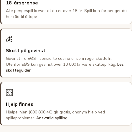
18-årsgrense
Alle pengespill krever at du er over 18 år. Spill kun for penger du
har råd til å tape.
💰
Skatt på gevinst
Gevinst fra EØS-lisensierte casino er som regel skattefri.
Utenfor EØS kan gevinst over 10 000 kr være skattepliktig.
Les
skatteguiden
.
🆘
Hjelp finnes
Hjelpelinjen (800 800 40) gir gratis, anonym hjelp ved
spilleproblemer.
Ansvarlig spilling
.