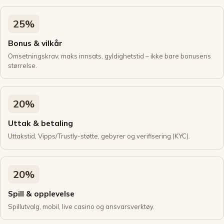
25%
Bonus & vilkår
Omsetningskrav, maks innsats, gyldighetstid – ikke bare bonusens
størrelse.
20%
Uttak & betaling
Uttakstid, Vipps/Trustly-støtte, gebyrer og verifisering (KYC).
20%
Spill & opplevelse
Spillutvalg, mobil, live casino og ansvarsverktøy.