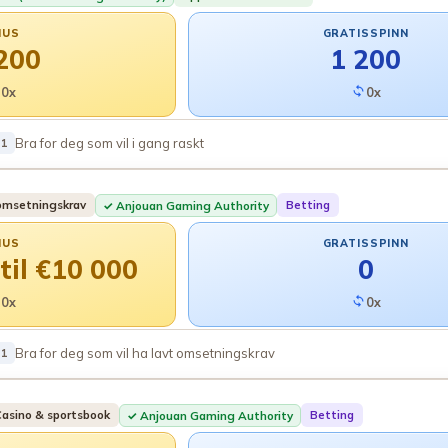
NUS
GRATISSPINN
200
1 200
50x
0x
Bra for deg som vil i gang raskt
+1
omsetningskrav
✓ Anjouan Gaming Authority
Betting
NUS
GRATISSPINN
til €10 000
0
10x
0x
Bra for deg som vil ha lavt omsetningskrav
+1
Casino & sportsbook
✓ Anjouan Gaming Authority
Betting