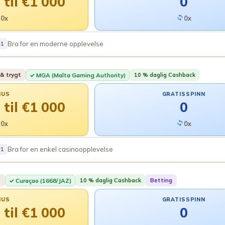
til €1 000
0
30x
0x
Bra for en moderne opplevelse
+1
 & trygt
✓ MGA (Malta Gaming Authority)
10 % daglig Cashback
NUS
GRATISSPINN
til €1 000
0
30x
0x
Bra for en enkel casinoopplevelse
+1
t
✓ Curaçao (1668/JAZ)
10 % daglig Cashback
Betting
NUS
GRATISSPINN
til €1 000
0