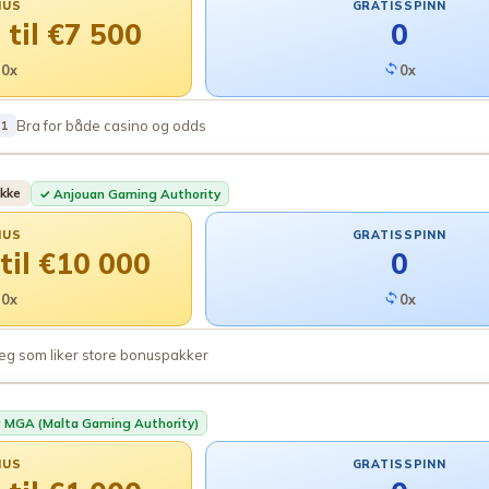
NUS
GRATISSPINN
til €7 500
0
10x
0x
Bra for både casino og odds
+1
akke
✓ Anjouan Gaming Authority
NUS
GRATISSPINN
til €10 000
0
10x
0x
deg som liker store bonuspakker
 MGA (Malta Gaming Authority)
NUS
GRATISSPINN