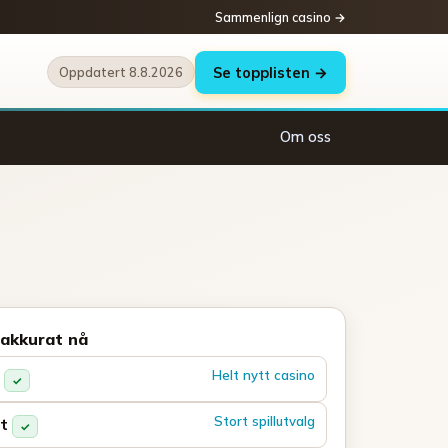
Sammenlign casino →
Se topplisten →
Oppdatert 8.8.2026
Om oss
 akkurat nå
Helt nytt casino
l
✓
Stort spillutvalg
rt
✓