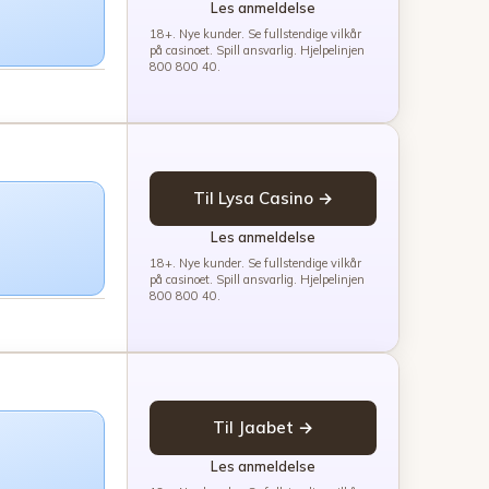
Les anmeldelse
18+. Nye kunder. Se fullstendige vilkår
på casinoet. Spill ansvarlig. Hjelpelinjen
800 800 40.
Til Lysa Casino →
Les anmeldelse
18+. Nye kunder. Se fullstendige vilkår
på casinoet. Spill ansvarlig. Hjelpelinjen
800 800 40.
Til Jaabet →
Les anmeldelse