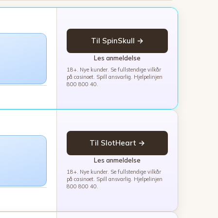
Til SpinSkull →
Les anmeldelse
18+. Nye kunder. Se fullstendige vilkår
på casinoet. Spill ansvarlig. Hjelpelinjen
800 800 40.
Til SlotHeart →
Les anmeldelse
18+. Nye kunder. Se fullstendige vilkår
på casinoet. Spill ansvarlig. Hjelpelinjen
800 800 40.