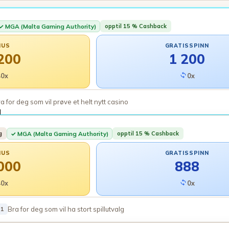
✓ MGA (Malta Gaming Authority)
opptil 15 % Cashback
NUS
GRATISSPINN
200
1 200
40x
0x
a for deg som vil prøve et helt nytt casino
g
✓ MGA (Malta Gaming Authority)
opptil 15 % Cashback
NUS
GRATISSPINN
000
888
40x
0x
Bra for deg som vil ha stort spillutvalg
+1