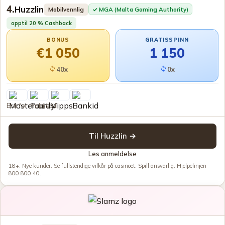
4.
Huzzlin
Mobilvennlig
✓ MGA (Malta Gaming Authority)
opptil 20 % Cashback
BONUS
GRATISSPINN
€1 050
1 150
40x
0x
Bra for mobilspill
Til Huzzlin →
Les anmeldelse
18+. Nye kunder. Se fullstendige vilkår på casinoet. Spill ansvarlig. Hjelpelinjen
800 800 40.