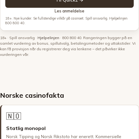
Les anmeldelse
18+. Nye kunder. Se fullstendige vilkår på casinoet. Spill ansvarlig. Hjelpelinjen
800 800 40.
18+ · Spill ansvarlig ·
Hjelpelinjen
· 800 800 40. Rangeringen bygger på en
samlet vurdering av bonus, spillutvalg, betalingsmetoder og uttakstider. Vi
kan få provisjon når du registrerer deg via lenkene – det påvirker ikke
vurderingen vår.
Norske casinofakta
🇳🇴
Statlig monopol
Norsk Tipping og Norsk Rikstoto har enerett. Kommersielle