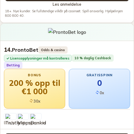
Les anmeldelse
18+. Nye kunder. Se fullstendige vilkår på casinoet. Spill ansvarlig. Hjelpelinjen
800 800 40.
14.
ProntoBet
Odds & casino
✓ Lisensopplysninger må kontrolleres
10 % daglig Cashback
Betting
BONUS
GRATISSPINN
200 % opp til
0
€1 000
0x
30x
Bra for odds og casino