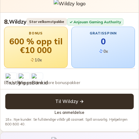
8.
Wildzy
Stor velkomstpakke
✓ Anjouan Gaming Authority
BONUS
GRATISSPINN
600 % opp til
0
€10 000
0x
10x
Bra for deg som liker store bonuspakker
Til Wildzy →
Les anmeldelse
18+. Nye kunder. Se fullstendige vilkår på casinoet. Spill ansvarlig. Hjelpelinjen
800 800 40.