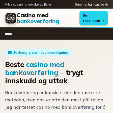
Nye casino for
norske spillere
Sammenlign casino →
Casino med
Se
bankoverføring
topplisten →
🎰 Uavhengig casinosammenligning
Beste
casino med
bankoverføring
– trygt
innskudd og uttak
Bankoverføring er kanskje ikke den raskeste
metoden, men den er ofte den mest pålitelige.
Jeg har testet casino med bankoverføring for å