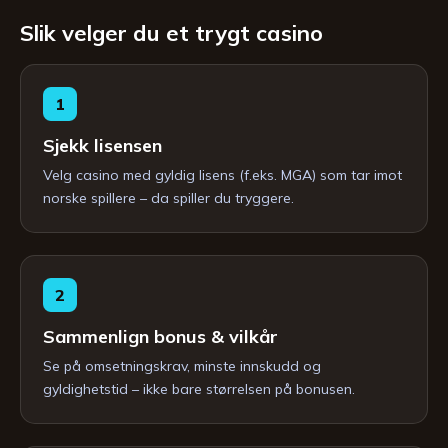
Slik velger du et trygt casino
1
Sjekk lisensen
Velg casino med gyldig lisens (f.eks. MGA) som tar imot
norske spillere – da spiller du tryggere.
2
Sammenlign bonus & vilkår
Se på omsetningskrav, minste innskudd og
gyldighetstid – ikke bare størrelsen på bonusen.