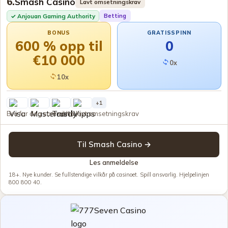
6.
Smash Casino
Lavt omsetningskrav
✓ Anjouan Gaming Authority
Betting
BONUS
GRATISSPINN
600 % opp til
0
€10 000
0x
10x
+1
Bra for deg som vil ha lavt omsetningskrav
Til Smash Casino →
Les anmeldelse
18+. Nye kunder. Se fullstendige vilkår på casinoet. Spill ansvarlig. Hjelpelinjen
800 800 40.