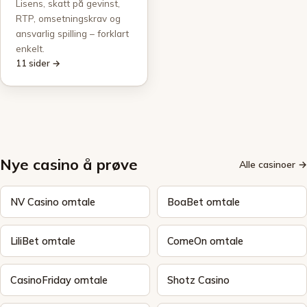
Lisens, skatt på gevinst,
RTP, omsetningskrav og
ansvarlig spilling – forklart
enkelt.
11 sider →
Nye casino å prøve
Alle casinoer →
NV Casino omtale
BoaBet omtale
LiliBet omtale
ComeOn omtale
CasinoFriday omtale
Shotz Casino