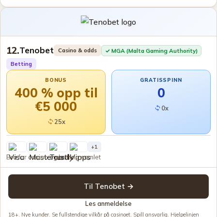
12.
Tenobet
Casino & odds
✓ MGA (Malta Gaming Authority)
Betting
BONUS
GRATISSPINN
400 % opp til
0
€5 000
0x
25x
+1
Bra for casino og betting samlet
Til Tenobet →
Les anmeldelse
18+. Nye kunder. Se fullstendige vilkår på casinoet. Spill ansvarlig. Hjelpelinjen