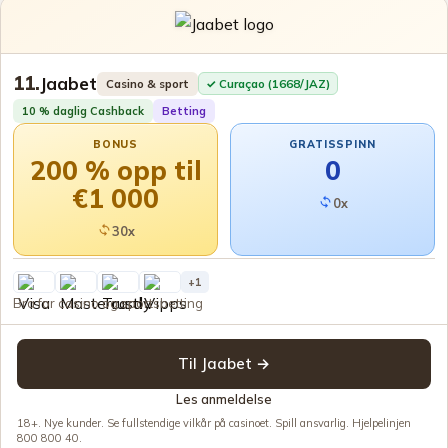
11.
Jaabet
Casino & sport
✓ Curaçao (1668/JAZ)
10 % daglig Cashback
Betting
BONUS
GRATISSPINN
200 % opp til
0
€1 000
0x
30x
+1
Bra for casino og sportsbetting
Til Jaabet →
Les anmeldelse
18+. Nye kunder. Se fullstendige vilkår på casinoet. Spill ansvarlig. Hjelpelinjen
800 800 40.