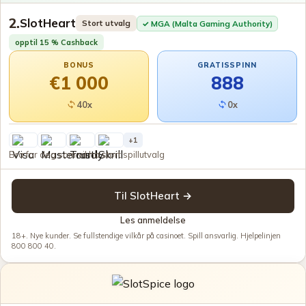
2.
SlotHeart
Stort utvalg
✓ MGA (Malta Gaming Authority)
opptil 15 % Cashback
BONUS
GRATISSPINN
€1 000
888
40x
0x
+1
Bra for deg som vil ha stort spillutvalg
Til SlotHeart →
Les anmeldelse
18+. Nye kunder. Se fullstendige vilkår på casinoet. Spill ansvarlig. Hjelpelinjen
800 800 40.