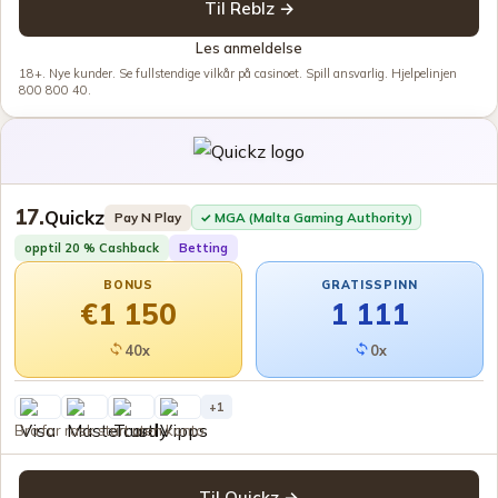
Til Reblz →
Les anmeldelse
18+. Nye kunder. Se fullstendige vilkår på casinoet. Spill ansvarlig. Hjelpelinjen
800 800 40.
17.
Quickz
Pay N Play
✓ MGA (Malta Gaming Authority)
opptil 20 % Cashback
Betting
BONUS
GRATISSPINN
€1 150
1 111
40x
0x
+1
Bra for rask start uten konto
Til Quickz →