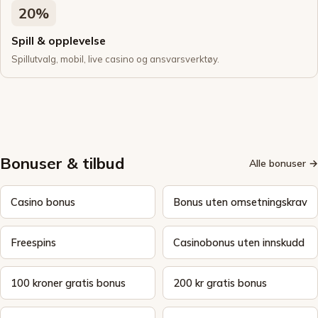
20%
Spill & opplevelse
Spillutvalg, mobil, live casino og ansvarsverktøy.
Bonuser & tilbud
Alle bonuser →
Casino bonus
Bonus uten omsetningskrav
Freespins
Casinobonus uten innskudd
100 kroner gratis bonus
200 kr gratis bonus