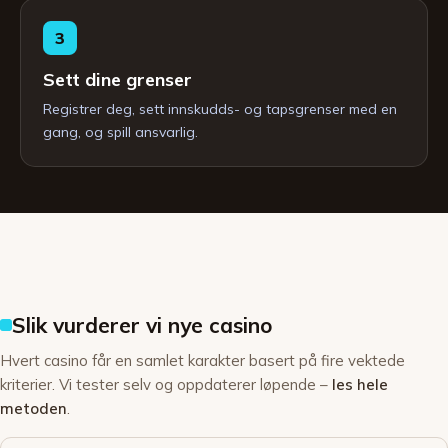
3
Sett dine grenser
Registrer deg, sett innskudds- og tapsgrenser med en
gang, og spill ansvarlig.
Slik vurderer vi nye casino
Hvert casino får en samlet karakter basert på fire vektede
kriterier. Vi tester selv og oppdaterer løpende –
les hele
metoden
.