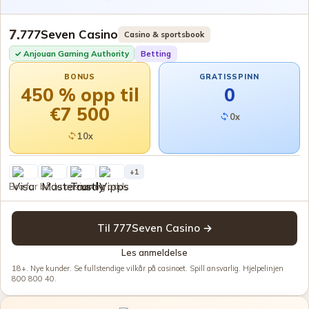
7.
777Seven Casino
Casino & sportsbook
✓ Anjouan Gaming Authority
Betting
BONUS
GRATISSPINN
450 % opp til
0
€7 500
0x
10x
+1
Bra for både casino og odds
Til 777Seven Casino →
Les anmeldelse
18+. Nye kunder. Se fullstendige vilkår på casinoet. Spill ansvarlig. Hjelpelinjen
800 800 40.