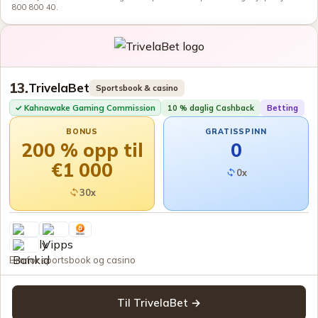
800 800 40.
13.
TrivelaBet
Sportsbook & casino
✓ Kahnawake Gaming Commission
10 % daglig Cashback
Betting
BONUS
GRATISSPINN
200 % opp til
0
€1 000
0x
30x
Bra for sportsbook og casino
Til TrivelaBet →