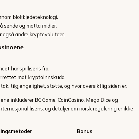
ennom blokkjedeteknologi.
å sende og motta midler.
r også andre kryptovalutaer.
asinoene
noet har spillisens fra.
r rettet mot kryptoinnskudd.
k, tilgjengelighet, støtte, og hvor oversiktlig siden er.
oene inkluderer BC.Game, CoinCasino, Mega Dice og
ternasjonal lisens, og detaljer om norsk regulering er ikke
lingsmetoder
Bonus