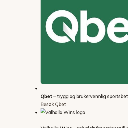
Qbet
– trygg og brukervennlig sportsbet
Besøk Qbet