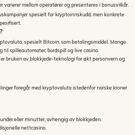
 varierer mellom operatører og presenteres i bonusvilkår.
nuskampanjer spesielt for kryptoinnskudd, men konkrete
spesifisert.
?
ryptovaluta, spesielt Bitcoin, som betalingsmiddel. Mange
g til spilleautomater, bordspill og live casino.
r er bruken av blokkjede-teknologi for økt personvern og
talinger foregår med kryptovaluta istedenfor norske kroner
nder eller minutter, avhengig av blokkjeden.
disjonelle nettcasino.