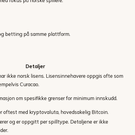
med fokus på norske spillere.
 og betting på samme plattform.
Detaljer
har ikke norsk lisens. Lisensinnehavere oppgis ofte som
sempelvis Curacao.
rmasjon om spesifikke grenser for minimum innskudd.
r oftest med kryptovaluta, hovedsakelig Bitcoin.
rer og er oppgitt per spilltype. Detaljene er ikke
lder.