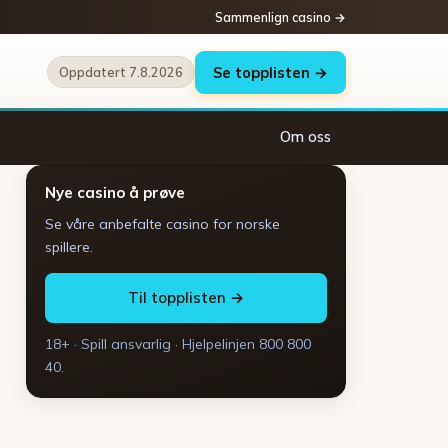
Sammenlign casino →
Se topplisten →
Oppdatert 7.8.2026
Om oss
Nye casino å prøve
Se våre anbefalte casino for norske
spillere.
Til topplisten →
18+ · Spill ansvarlig · Hjelpelinjen 800 800
40.