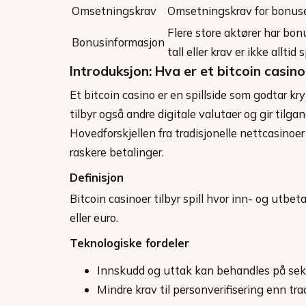
Omsetningskrav
Omsetningskrav for bonuser
Flere store aktører har bo
Bonusinformasjon
tall eller krav er ikke alltid 
Introduksjon: Hva er et bitcoin casino
Et bitcoin casino er en spillside som godtar k
tilbyr også andre digitale valutaer og gir tilgan
Hovedforskjellen fra tradisjonelle nettcasinoe
raskere betalinger.
Definisjon
Bitcoin casinoer tilbyr spill hvor inn- og utbe
eller euro.
Teknologiske fordeler
Innskudd og uttak kan behandles på seku
Mindre krav til personverifisering enn tra