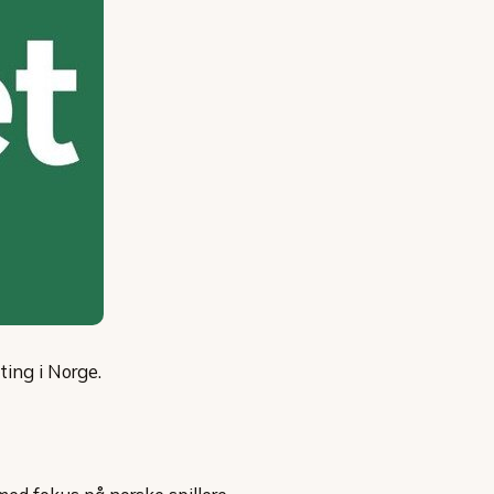
ting i Norge.