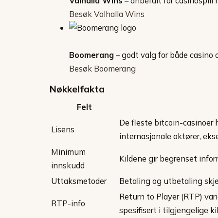
Valhalla Wins
– anbefalt for casinospill 
Besøk Valhalla Wins
Boomerang
– godt valg for både casino
Besøk Boomerang
Nøkkelfakta
Felt
De fleste bitcoin-casinoer 
Lisens
internasjonale aktører, ek
Minimum
Kildene gir begrenset info
innskudd
Uttaksmetoder
Betaling og utbetaling skje
Return to Player (RTP) varie
RTP-info
spesifisert i tilgjengelige ki