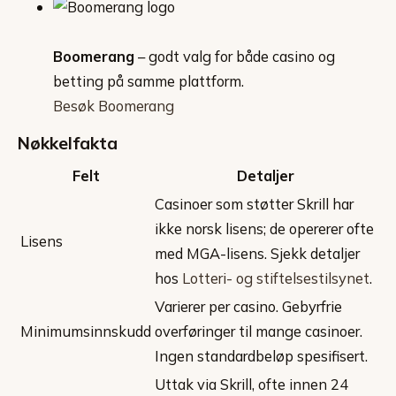
Boomerang
– godt valg for både casino og
betting på samme plattform.
Besøk Boomerang
Nøkkelfakta
Felt
Detaljer
Casinoer som støtter Skrill har
ikke norsk lisens; de opererer ofte
Lisens
med MGA-lisens. Sjekk detaljer
hos
Lotteri- og stiftelsestilsynet
.
Varierer per casino. Gebyrfrie
Minimumsinnskudd
overføringer til mange casinoer.
Ingen standardbeløp spesifisert.
Uttak via Skrill, ofte innen 24