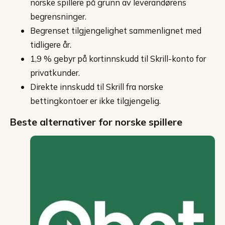
norske spillere på grunn av leverandørens
begrensninger.
Begrenset tilgjengelighet sammenlignet med
tidligere år.
1,9 % gebyr på kortinnskudd til Skrill-konto for
privatkunder.
Direkte innskudd til Skrill fra norske
bettingkontoer er ikke tilgjengelig.
Beste alternativer for norske spillere