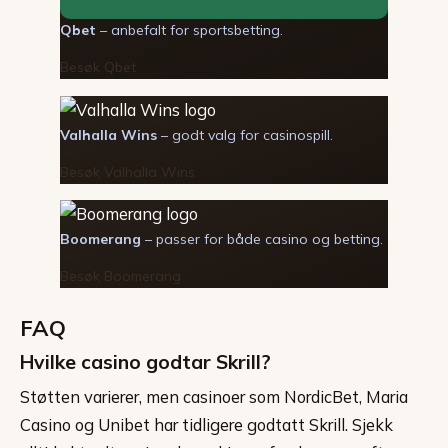
Qbet
– anbefalt for sportsbetting.
Besøk Qbet
Valhalla Wins
– godt valg for casinospill.
Besøk Valhalla Wins
Boomerang
– passer for både casino og betting.
Besøk Boomerang
FAQ
Hvilke casino godtar Skrill?
Støtten varierer, men casinoer som NordicBet, Maria
Casino og Unibet har tidligere godtatt Skrill. Sjekk