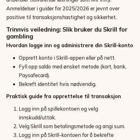
Anmeldelser i guider for 2025/2026 er jevnt over
positive til transaksjonshastighet og sikkerhet.
Trinnvis veiledning: Slik bruker du Skrill for
gambling
Hvordan logge inn og administrere din Skrill-konto
Opprett konto i Skrill-appen eller på nett.
Fyll opp saldo med ønsket metode (kort, bank,
Paysafecard).
Bekreft identitet hvis nødvendig.
Praktisk guide fra opprettelse til transaksjon
Logg inn på spillekontoen og velg
innskudd/uttak.
Velg Skrill som betalingsmetode og angi sum.
Logg inn på Skrill-kontoen for å bekrefte