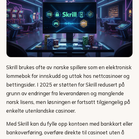
Skrill brukes ofte av norske spillere som en elektronisk
lommebok for innskudd og uttak hos nettcasinoer og
bettingsider. I 2025 er støtten for Skrill redusert på
grunn av endringer fra leverandøren og manglende
norsk lisens, men løsningen er fortsatt tilgjengelig på
enkelte utenlandske casinoer.
Med Skrill kan du fylle opp kontoen med bankkort eller
bankoverføring, overføre direkte til casinoet uten å