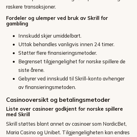
raskere transaksjoner.
Fordeler og ulemper ved bruk av Skrill for
gambling
Innskudd skjer umiddelbart.
Uttak behandles vanligvis innen 24 timer.
Støtter flere finansieringsmetoder.
Begrenset tilgjengelighet for norske spillere de
siste årene.
Gebyrer ved innskudd til Skrill-konto avhenger
av finansieringsmetoden.
Casinooversikt og betalingsmetoder
Liste over casinoer godkjent for norske spillere
med Skrill
Skrill støttes blant annet av casinoer som NordicBet,
Maria Casino og Unibet. Tilgjengeligheten kan endres