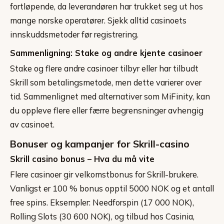
fortløpende, da leverandøren har trukket seg ut hos
mange norske operatører. Sjekk alltid casinoets
innskuddsmetoder før registrering.
Sammenligning: Stake og andre kjente casinoer
Stake og flere andre casinoer tilbyr eller har tilbudt
Skrill som betalingsmetode, men dette varierer over
tid. Sammenlignet med alternativer som MiFinity, kan
du oppleve flere eller færre begrensninger avhengig
av casinoet.
Bonuser og kampanjer for Skrill-casino
Skrill casino bonus – Hva du må vite
Flere casinoer gir velkomstbonus for Skrill-brukere.
Vanligst er 100 % bonus opptil 5000 NOK og et antall
free spins. Eksempler: Needforspin (17 000 NOK),
Rolling Slots (30 600 NOK), og tilbud hos Casinia,